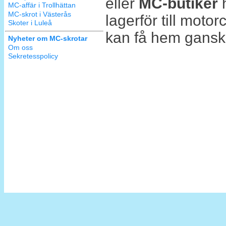
eller
MC-butiker
h
MC-affär i Trollhättan
MC-skrot i Västerås
lagerför till motor
Skoter i Luleå
kan få hem gansk
Nyheter om MC-skrotar
Om oss
Sekretesspolicy