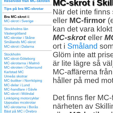
MC-skrot i Skil
Reservdel från MC-skroten
Tips på bra MC-skrotar
När det inte finn
Bra MC-skrot i:
eller
MC-firmor
(
MC-skrot i Sverige
kan det vara klok
Stockholms län
Västergötland
MC-skrot
eller
MC
MC-skrotar i Skåne
Smålands MC-skrot
ort i
Småland
som 
MC-skrot i Dalarna
Glöm inte att pri
Stockholm
MC-skrot-Göteborg
är lite lägre så v
MC-skrotarna i Malmö
MC-skroten i Östersund
MC-affärerna från
Karlstad MC
Umeås skotrar
håller på med mot
MC-butiker i Norrköping
MC-delar i Lund
MC-handlare i Gävle
MC-skrot i Mölndal
Det finns fler MC
Linköping motorcyklar
Uppsalas mcskrotar
närheten av Skill
MC-skrotarna i Borås
Bäst på MC i Örebro